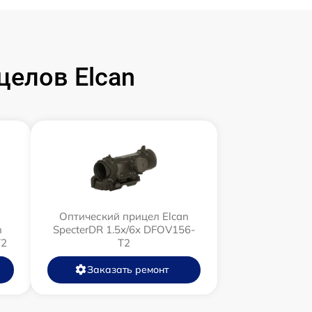
елов Elcan
Оптический прицел Elcan
n
SpecterDR 1.5x/6x DFOV156-
T2
T2
Заказать ремонт