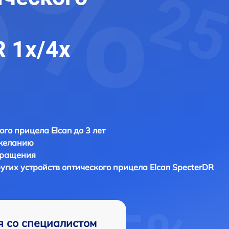
R 1x/4x
ого прицела Elcan до 3 лет
 желанию
бращения
угих устройств оптического прицела
Elcan SpecterDR
я со специалистом