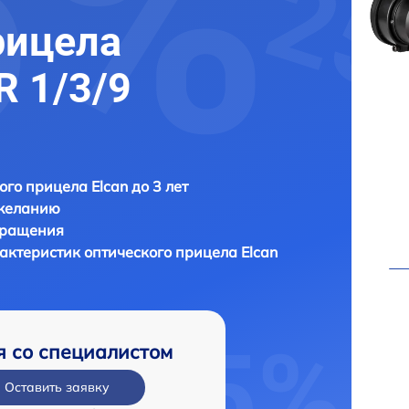
рицела
R 1/3/9
ого прицела Elcan до 3 лет
 желанию
бращения
актеристик оптического прицела
Elcan
я со специалистом
Оставить заявку