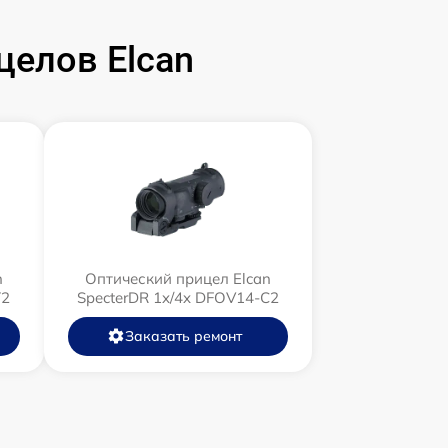
елов Elcan
n
Оптический прицел Elcan
T2
SpecterDR 1x/4x DFOV14-C2
Заказать ремонт