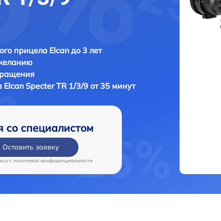
ого прицела Elcan до 3 лет
 желанию
бращения
а
Elcan Specter TR 1/3/9 от 35 минут
я со специалистом
Оставить заявку
есь c
политикой конфиденциальности