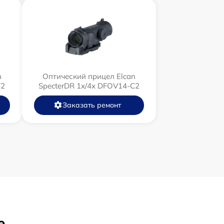
n
Оптический прицел Elcan
T2
SpecterDR 1x/4x DFOV14-C2
Заказать ремонт
е