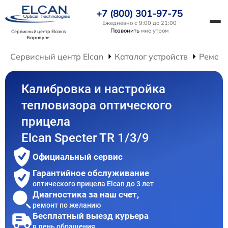
+7 (800) 301-97-75
Ежедневно с 9:00 до 21:00
Позвонить
мне утром
Сервисный центр Elcan
в
Барнауле
Сервисный центр Elcan
Каталог устройств
Ремонт
Калибровка и настройка
тепловизора оптического
прицела
Elcan Specter TR 1/3/9
Официальный сервис
Гарантийное обслуживание
оптического прицела Elcan до 3 лет
Диагностика за наш счет,
ремонт по желанию
Бесплатный выезд курьера
в день обращения